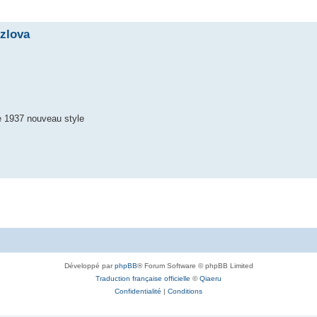
che avancée
ozlova
e 1937 nouveau style
Développé par
phpBB
® Forum Software © phpBB Limited
Traduction française officielle
©
Qiaeru
Confidentialité
|
Conditions