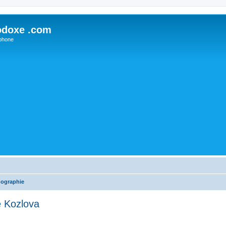
odoxe .com
phone
nographie
e Kozlova