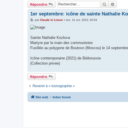
Rechercher
Recher
Répondre
1er septembre: icône de sainte Nathalie K
M
par
Claude le Liseur
»
lun. 11 oct. 2021 16:54
e
s
s
a
g
Sainte Nathalie Kozlova
e
Martyre par la main des communistes
Fusillée au polygone de Boutovo (Moscou) le 14 septembr
Icône contemporaine (2021) de Biélorussie
(Collection privée)
Répondre
Revenir à « Iconographie »
Site web
Index forum