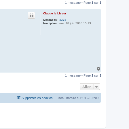
1 message • Page
1
sur
1
Claude le Liseur
Messages :
4378
Inscription :
mer. 18 juin 2003 15:13
H
a
1 message • Page
1
sur
1
u
t
Aller
Supprimer les cookies
Fuseau horaire sur
UTC+02:00