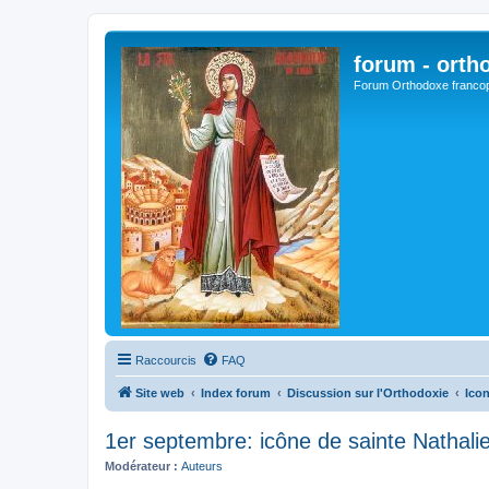
forum - orth
Forum Orthodoxe franco
Raccourcis
FAQ
Site web
Index forum
Discussion sur l'Orthodoxie
Ico
1er septembre: icône de sainte Nathali
Modérateur :
Auteurs