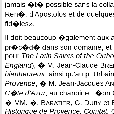
jamais �t� possible sans la coll
Ren�, d'Apostolos et de quelques 
fid�les».
Il doit beaucoup �galement aux au
pr�c�d� dans son domaine, et 
pour
The Latin Saints of the Orth
England
), � M. Jean-Claude B
RE
bienheureux
, ainsi qu'au p. Urbai
Provence
, � M. Jean-Jacques A
N
C�te d'Azur
, au chanoine L�on 
� MM. �. B
, G. D
et 
ARATIER
UBY
Historique de Provence, Comtat,