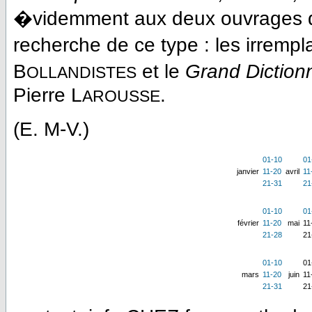
�videmment aux deux ouvrages d
recherche de ce type : les irrem
B
et le
Grand Diction
OLLANDISTES
Pierre L
.
AROUSSE
(E. M-V.)
01-10
01
janvier
11-20
avril
11
21-31
21
01-10
01
février
11-20
mai
11
21-28
21
01-10
01
mars
11-20
juin
11
21-31
21