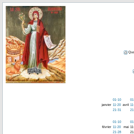
Qua
01-10
01
janvier
11-20
avril
11
21-31
21
01-10
01
février
11-20
mai
11
21-28
21