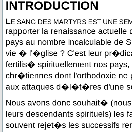
INTRODUCTION
L
E SANG DES MARTYRS EST UNE SE
rapporter la renaissance actuelle
pays au nombre incalculable de S
vie � l'�glise ? C'est leur pr�dic
fertilis� spirituellement nos pay
chr�tiennes dont l'orthodoxie ne
aux attaques d�l�t�res d'une s
Nous avons donc souhait� (nous 
leurs descendants spirituels) les fa
souvent rejet�s les successifs re