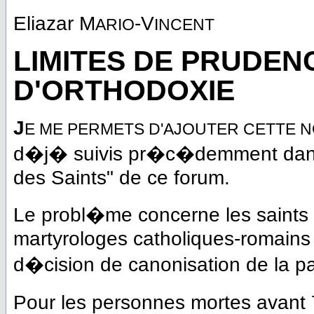
Eliazar M
-V
ARIO
INCENT
LIMITES DE PRUDEN
D'ORTHODOXIE
J
E ME PERMETS D'AJOUTER CETTE N
d�j� suivis pr�c�demment dans l
des Saints" de ce forum.
Le probl�me concerne les saints o
martyrologes catholiques-romains et
d�cision de canonisation de la pa
Pour les personnes mortes avant 