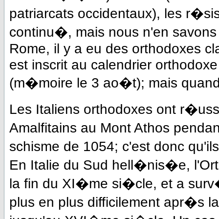
patriarcats occidentaux), les r�s
continu�, mais nous n'en savons 
Rome, il y a eu des orthodoxes cla
est inscrit au calendrier orthodox
(m�moire le 3 ao�t); mais quand 
Les Italiens orthodoxes ont r�uss
Amalfitains au Mont Athos pendan
schisme de 1054; c'est donc qu'i
En Italie du Sud hell�nis�e, l'O
la fin du XI�me si�cle, et a su
plus en plus difficilement apr�s la