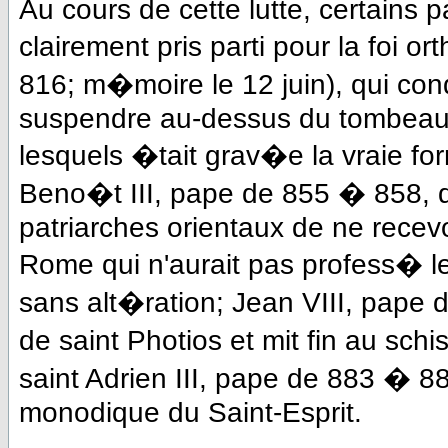
Au cours de cette lutte, certains
clairement pris parti pour la foi 
816; m�moire le 12 juin), qui co
suspendre au-dessus du tombeau d
lesquels �tait grav�e la vraie f
Beno�t III, pape de 855 � 858,
patriarches orientaux de ne rece
Rome qui n'aurait pas profess� l
sans alt�ration; Jean VIII, pape 
de saint Photios et mit fin au sc
saint Adrien III, pape de 883 � 8
monodique du Saint-Esprit.