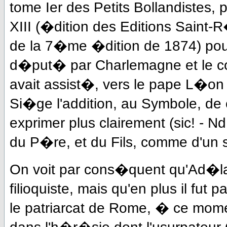
tome Ier des Petits Bollandistes
XIII (�dition des Editions Saint-R
de la 7�me �dition de 1874) pour 
d�put� par Charlemagne et le conc
avait assist�, vers le pape L�on I
Si�ge l'addition, au Symbole, de
exprimer plus clairement (sic! - N
du P�re, et du Fils, comme d'un s
On voit par cons�quent qu'Ad�la
filioquiste, mais qu'en plus il fut
le patriarcat de Rome, � ce momen