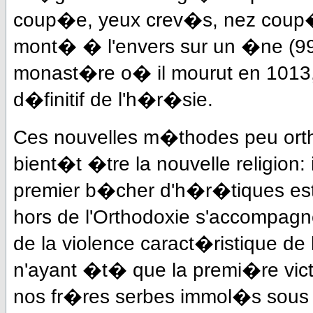
coup�e, yeux crev�s, nez coup�, 
mont� � l'envers sur un �ne (998
monast�re o� il mourut en 1013,
d�finitif de l'h�r�sie.
Ces nouvelles m�thodes peu ortho
bient�t �tre la nouvelle religion: 
premier b�cher d'h�r�tiques es
hors de l'Orthodoxie s'accompagn
de la violence caract�ristique d
n'ayant �t� que la premi�re victi
nos fr�res serbes immol�s sous l