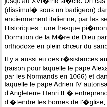
jusqu'au XVI�me si�cle. Un cas
(dissimul� sous un badigeon) dan
anciennement italienne, par les 
Historiques : une fresque pi�mo
Dormition de la M�re de Dieu par
orthodoxe en plein chœur du sanc
Il y a aussi eu des r�sistances a
(raison pour laquelle le pape Ale
par les Normands en 1066) et dans
laquelle le pape Adrien IV autorisa 
d'Angleterre Henri II � entrepren
d'�tendre les bornes de l'�glise