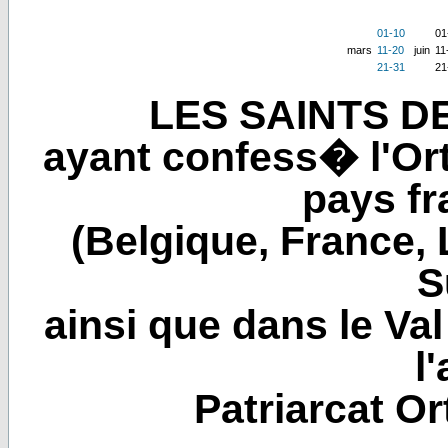
01-10
01
mars
11-20
juin
11
21-31
21
LES SAINTS D
ayant confess� l'Or
pays f
(Belgique, France
S
ainsi que dans le Va
l
Patriarcat O