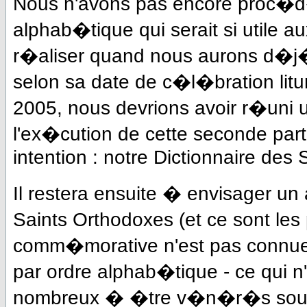
Nous n'avons pas encore proc�d
alphab�tique qui serait si utile a
r�aliser quand nous aurons d�j
selon sa date de c�l�bration litur
2005, nous devrions avoir r�uni 
l'ex�cution de cette seconde part
intention : notre Dictionnaire des
Il restera ensuite � envisager un 
Saints Orthodoxes (et ce sont les
comm�morative n'est pas connue.
par ordre alphab�tique - ce qui n'
nombreux � �tre v�n�r�s sous p