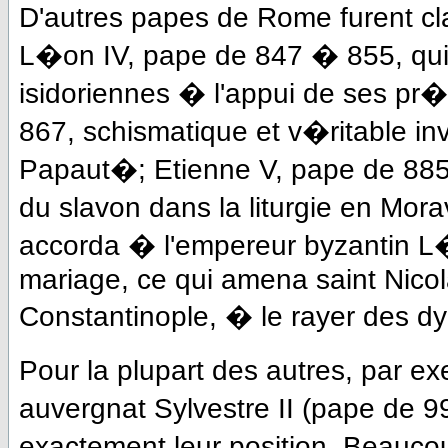
D'autres papes de Rome furent c
L�on IV, pape de 847 � 855, qui
isidoriennes � l'appui de ses pr�
867, schismatique et v�ritable in
Papaut�; Etienne V, pape de 885 �
du slavon dans la liturgie en Mora
accorda � l'empereur byzantin L
mariage, ce qui amena saint Nicol
Constantinople, � le rayer des dy
Pour la plupart des autres, par 
auvergnat Sylvestre II (pape de
exactement leur position. Beauco