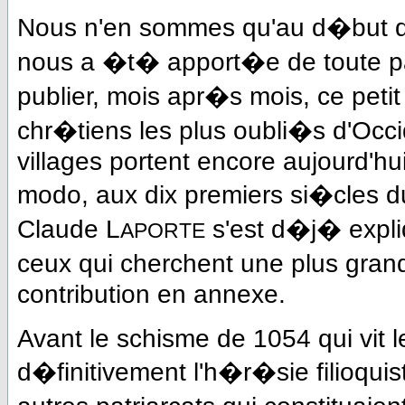
Nous n'en sommes qu'au d�but de
nous a �t� apport�e de toute 
publier, mois apr�s mois, ce pet
chr�tiens les plus oubli�s d'Occ
villages portent encore aujourd'hu
modo, aux dix premiers si�cles du
Claude L
s'est d�j� expli
APORTE
ceux qui cherchent une plus gran
contribution en annexe.
Avant le schisme de 1054 qui vit 
d�finitivement l'h�r�sie filioqui